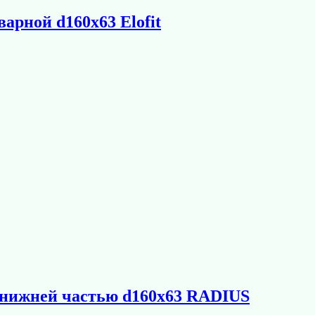
варной d160х63 Elofit
й нижней частью d160х63 RADIUS