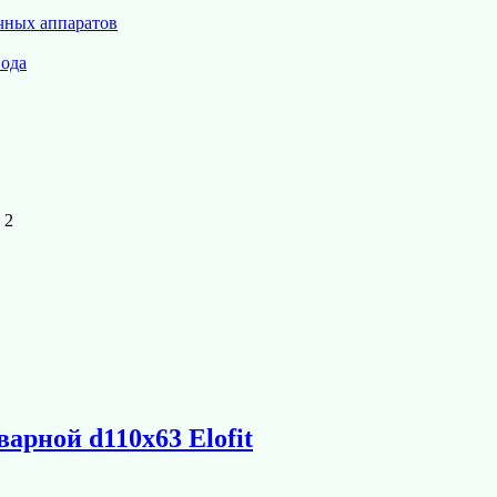
чных аппаратов
вода
 2
арной d110х63 Elofit