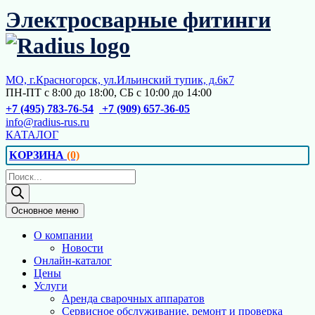
Перейти
Электросварные фитинги
к
содержимому
МО, г.Красногорск, ул.Ильинский тупик, д.6к7
ПН-ПТ с 8:00 до 18:00, СБ с 10:00 до 14:00
+7 (495) 783-76-54
+7 (909) 657-36-05
info@radius-rus.ru
КАТАЛОГ
КОРЗИНА
(0)
Поиск
товаров
Основное меню
О компании
Новости
Онлайн-каталог
Цены
Услуги
Аренда сварочных аппаратов
Сервисное обслуживание, ремонт и проверка