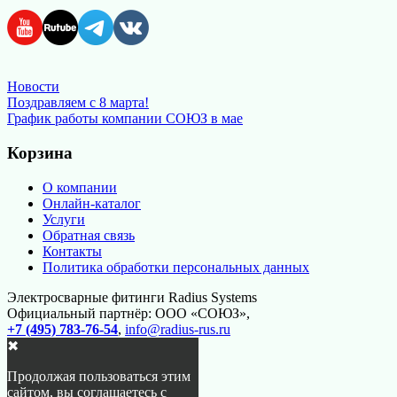
Новости
Навигация
Поздравляем с 8 марта!
График работы компании СОЮЗ в мае
по
записям
Корзина
О компании
Онлайн-каталог
Услуги
Обратная связь
Контакты
Политика обработки персональных данных
Электросварные фитинги Radius Systems
Официальный партнёр: ООО «СОЮЗ»,
+7 (495) 783-76-54
,
info@radius-rus.ru
✖
Продолжая пользоваться этим
сайтом, вы соглашаетесь с