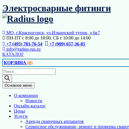
Перейти
Электросварные фитинги
к
содержимому
МО, г.Красногорск, ул.Ильинский тупик, д.6к7
ПН-ПТ с 8:00 до 18:00, СБ с 10:00 до 14:00
+7 (495) 783-76-54
+7 (909) 657-36-05
info@radius-rus.ru
КАТАЛОГ
КОРЗИНА
(0)
Поиск
товаров
Основное меню
О компании
Новости
Онлайн-каталог
Цены
Услуги
Аренда сварочных аппаратов
Сервисное обслуживание, ремонт и проверка сваро