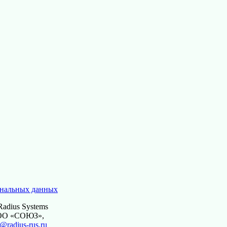
ональных данных
adius Systems
ООО «СОЮЗ»,
@radius-rus.ru