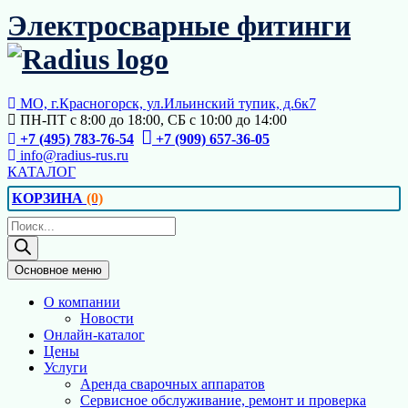
Перейти
Электросварные фитинги
к
содержимому
МО, г.Красногорск, ул.Ильинский тупик, д.6к7
ПН-ПТ с 8:00 до 18:00, СБ с 10:00 до 14:00
+7 (495) 783-76-54
+7 (909) 657-36-05
info@radius-rus.ru
КАТАЛОГ
КОРЗИНА
(0)
Поиск
товаров
Основное меню
О компании
Новости
Онлайн-каталог
Цены
Услуги
Аренда сварочных аппаратов
Сервисное обслуживание, ремонт и проверка