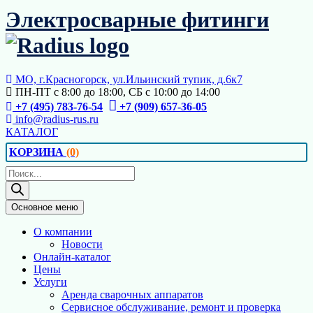
Перейти
Электросварные фитинги
к
содержимому
МО, г.Красногорск, ул.Ильинский тупик, д.6к7
ПН-ПТ с 8:00 до 18:00, СБ с 10:00 до 14:00
+7 (495) 783-76-54
+7 (909) 657-36-05
info@radius-rus.ru
КАТАЛОГ
КОРЗИНА
(0)
Поиск
товаров
Основное меню
О компании
Новости
Онлайн-каталог
Цены
Услуги
Аренда сварочных аппаратов
Сервисное обслуживание, ремонт и проверка