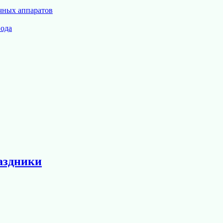
чных аппаратов
вода
аздники